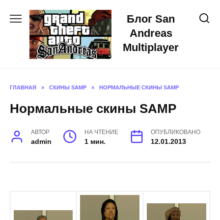
Skip
Блог San
to
content
Andreas
Multiplayer
ГЛАВНАЯ
»
СКИНЫ SAMP
»
НОРМАЛЬНЫЕ СКИНЫ SAMP
Нормальные скины SAMP
АВТОР
НА ЧТЕНИЕ
ОПУБЛИКОВАНО
admin
1 мин.
12.01.2013