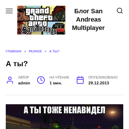
Skip
Блог San
to
content
Andreas
Multiplayer
ГЛАВНАЯ
»
РАЗНОЕ
»
А ТЫ?
А ты?
АВТОР
НА ЧТЕНИЕ
ОПУБЛИКОВАНО
admin
1 мин.
29.12.2013